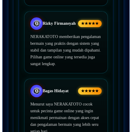
Rizky Firmansyah
★★★★★
NERAKATOTO memberikan pengalaman
bermain yang praktis dengan sistem yang
stabil dan tampilan yang mudah dipahami.
Pilihan game online yang tersedia juga
sangat lengkap.
Bagas Hidayat
★★★★★
Menurut saya NERAKATOTO cocok
untuk pecinta game online yang ingin
menikmati permainan dengan akses cepat
dan pengalaman bermain yang lebih seru
setiap hari.