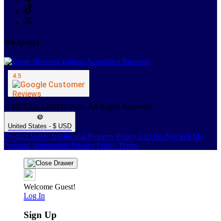
We Accept
© NERAKATOTO 2026. All Rights Reserved.
United States - $ USD
Product Safety
Intellectual Property Policy
CA: Do Not Sell My
Personal Information
Privacy Policy
Terms
Welcome Guest!
Log In
Sign Up