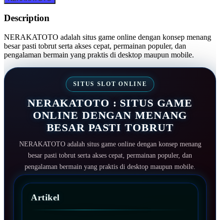
Description
NERAKATOTO adalah situs game online dengan konsep menang
besar pasti tobrut serta akses cepat, permainan populer, dan
pengalaman bermain yang praktis di desktop maupun mobile.
SITUS SLOT ONLINE
NERAKATOTO : SITUS GAME
ONLINE DENGAN MENANG
BESAR PASTI TOBRUT
NERAKATOTO adalah situs game online dengan konsep menang
besar pasti tobrut serta akses cepat, permainan populer, dan
pengalaman bermain yang praktis di desktop maupun mobile.
Artikel