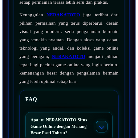
setiap permainan terasa lebih seru dan praktis.
Keunggulan
NERAKATOTO
juga terlihat dari
pilihan permainan yang terus diperbarui, desain
visual yang modern, serta pengalaman bermain
yang semakin nyaman. Dengan akses yang cepat,
teknologi yang andal, dan koleksi game online
yang beragam,
NERAKATOTO
menjadi pilihan
tepat bagi pecinta game online yang ingin berburu
kemenangan besar dengan pengalaman bermain
yang lebih optimal setiap hari.
FAQ
Apa itu NERAKATOTO Situs
Game Online dengan Menang
Besar Pasti Tobrut?