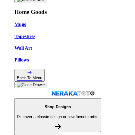
Home Goods
Mugs
Tapestries
Wall Art
Pillows
Back To Menu
Shop Designs
Discover a classic design or new favorite artist