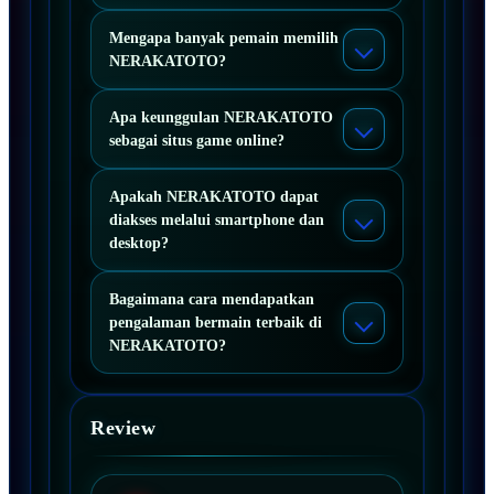
Mengapa banyak pemain memilih
NERAKATOTO?
Apa keunggulan NERAKATOTO
sebagai situs game online?
Apakah NERAKATOTO dapat
diakses melalui smartphone dan
desktop?
Bagaimana cara mendapatkan
pengalaman bermain terbaik di
NERAKATOTO?
Review