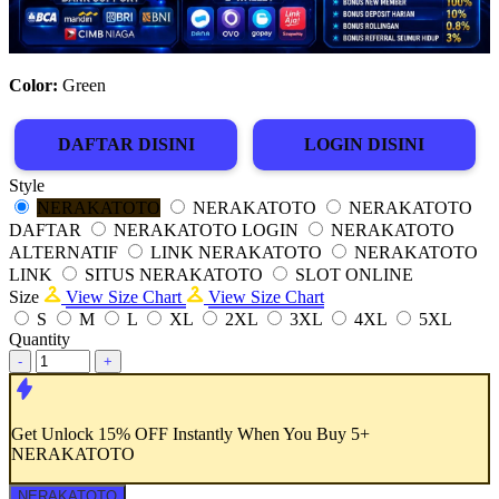
Color:
Green
DAFTAR DISINI
LOGIN DISINI
Style
NERAKATOTO
NERAKATOTO
NERAKATOTO
DAFTAR
NERAKATOTO LOGIN
NERAKATOTO
ALTERNATIF
LINK NERAKATOTO
NERAKATOTO
LINK
SITUS NERAKATOTO
SLOT ONLINE
Size
View Size Chart
View Size Chart
S
M
L
XL
2XL
3XL
4XL
5XL
Quantity
-
+
Get
Unlock 15%
OFF Instantly When You Buy
5+
NERAKATOTO
NERAKATOTO