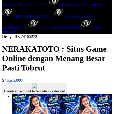
NERAKATOTO DAFTAR
NERAKATOTO LOGIN
LINK NERAKATOTO
NERAKATOTO
ALTERNATIF
SITUS NERAKATOTO
SLOT
ONLINE
Design ID: 74165272
NERAKATOTO : Situs Game
Online dengan Menang Besar
Pasti Tobrut
$7
Rp 5.000
Create an account to favorite this design!